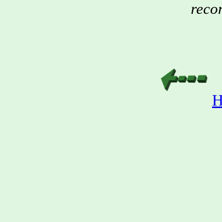
reco
H