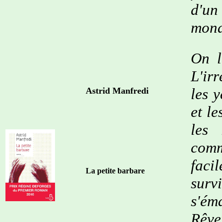
d'un
mond
On l
L'ir
les y
Astrid Manfredi
et le
les 
comm
faci
La petite barbare
surv
s'ém
Rêver