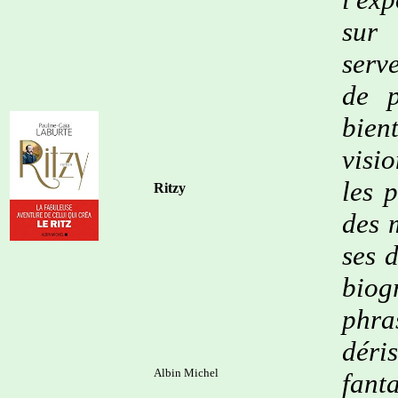
sur 
serv
de p
bie
visi
les 
Ritzy
des 
ses 
biog
phra
dér
Albin Michel
fant