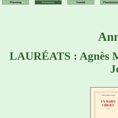
Planning
Palmarès
Comité
Fonctionne
Ann
LAURÉATS : Agnès M
J