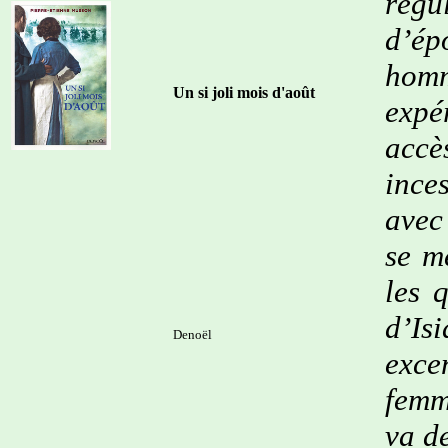
régu
d’ép
hom
Un si joli mois d'août
expé
accè
ince
avec
se m
les 
d’Is
Denoël
exce
femm
va d