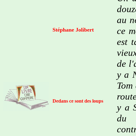
douz
au n
ce m
Stéphane Jolibert
est 
vieu
de l'
y a 
Tom 
route
Dedans ce sont des loups
y a 
du 
cont