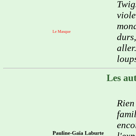
Twig
viol
mond
Le Masque
durs
alle
loups
Les au
Rien
fami
enco
Pauline-Gaïa Laburte
l'ex