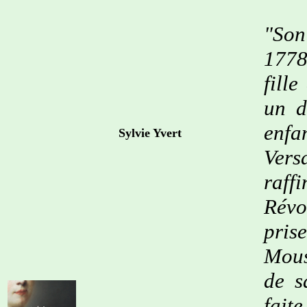
"Son
1778
fill
un d
enfa
Sylvie Yvert
Vers
raff
Révo
pris
Mous
de s
fait