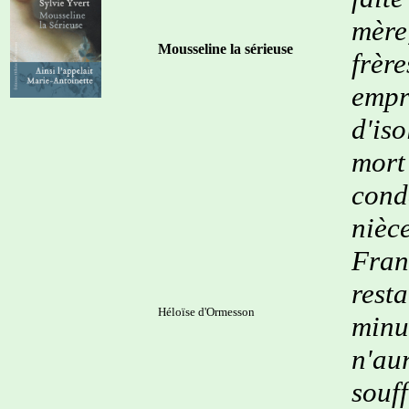
mère
Mousseline la sérieuse
frèr
empr
d'is
mort
cond
nièce
Franc
rest
Héloïse d'Ormesson
minu
n'au
souf