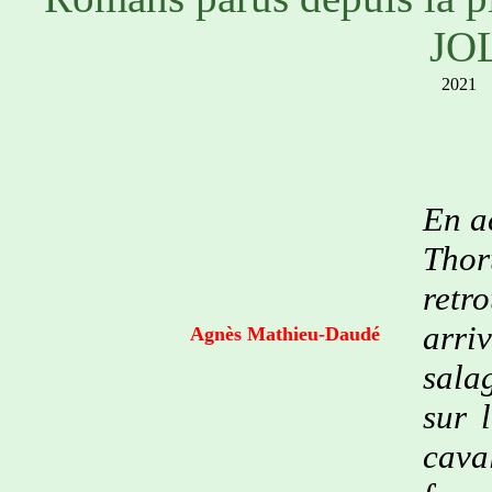
JO
2021
En a
Thor
retr
arri
Agnès Mathieu-Daudé
sala
sur 
cava