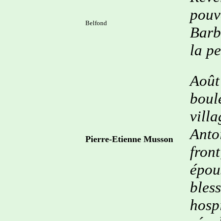
pouv
Belfond
Barb
la p
Août
boul
vill
Anto
Pierre-Etienne Musson
front
épo
bles
hosp