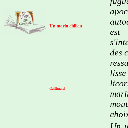
fug
apoc
auto
Un marin chilien
est
s'in
des 
ress
liss
lico
Gallimard
mar
mout
choix
Un u